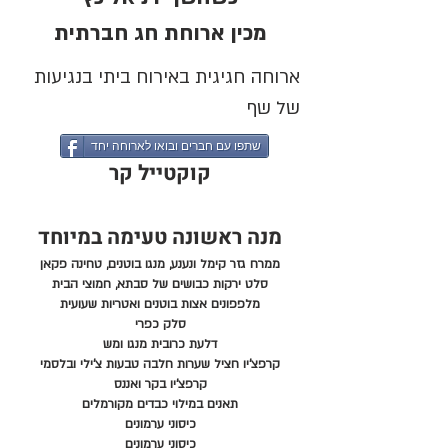
מכין ארוחת חג חברתית
ארוחה חגיגית באירוח ביתי בנגיעות
של שף
שתפו עם חברים ובואו לארוחה יחד
קוקטייל קר
מנה ראשונה טעימה במיוחד
ממרח גזר קימל ונענע, מנגו בוטנים, טחינה פקאן
סלט ירקות כבושים של סבתא, חמוצי הבית
מלפפונים אצות בוטנים ואטריות שעועית
סלק כפרי
דלעת כרובית מנגו ומש
קרפצ'יו חציל שערות חלבה טבעות צ'ילי ובלסמי
קרפצ'יו בקר ואננס
תאנים במילוי כבדים מקורמלים
כיסוני ערמונים
כיסוני ערמונים