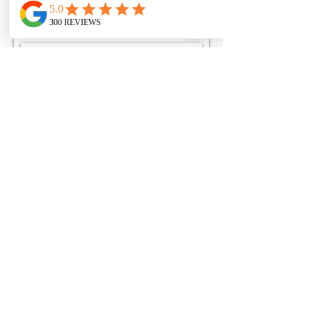
אימייל:
daniel@chefdk.co.il
קראתי את מדיניות הפרטיות
ואת תקנון האתר ואני
מסכים/ה להם
שלח
ארוחת שף | ארוחת שף טבעונית |
אירוח
לעסקים
| אירוע פרטי | יום הולדת | מסיבת