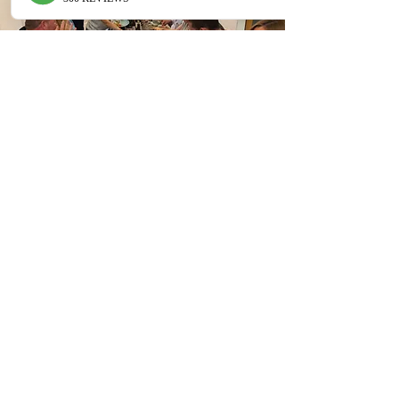
לפרטים והזמנות
טלפון:
972-54-8076301+
אימייל:
daniel@chefdk.co.il