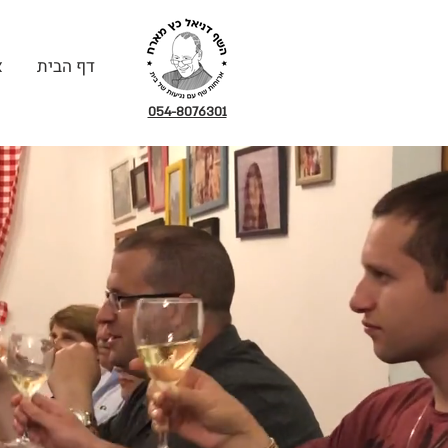
דף הבית
א
054-8076301