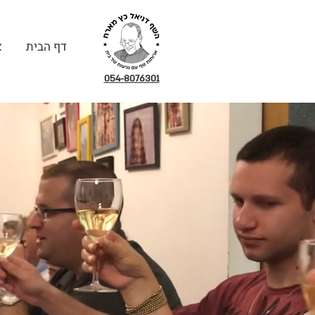
דף הבית
א
054-8076301