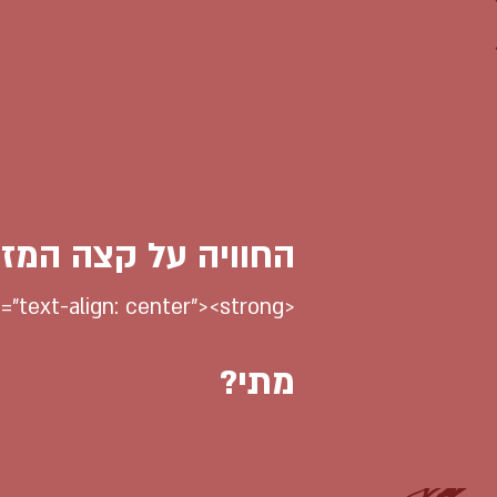
החוויה על קצה המזל
<p dir="RTL" class="font_7" style="text-align: center"><strong>נתחיל בקוקטייל מלון נענע ואננס</strong></p>
מתי?