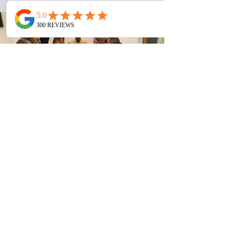
לפרטים והזמנות
טלפון:
972-54-8076301+
אימייל:
daniel@chefdk.co.il